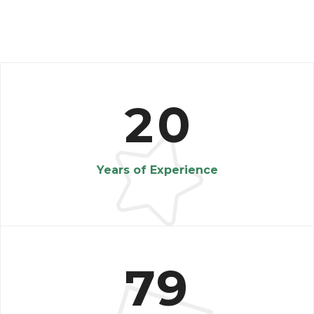
2
0
Years of Experience
7
9