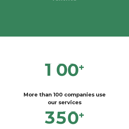
1
0
0
+
More than 100 companies use
our services
3
5
0
+